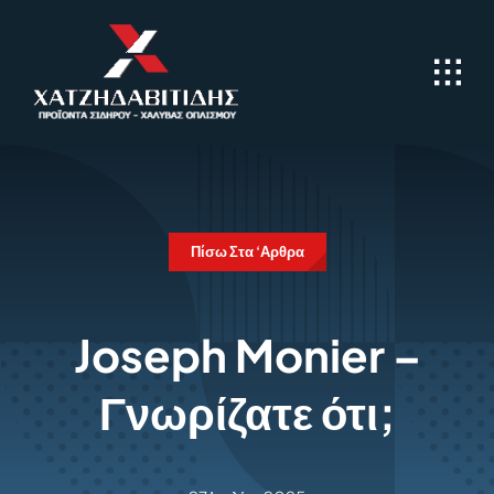
Skip
to
content
Πίσω Στα ‘Αρθρα
Joseph Monier –
Γνωρίζατε ότι;