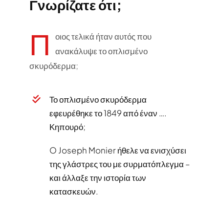
Γνωρίζατε ότι;
Π
οιος τελικά ήταν αυτός που
ανακάλυψε το οπλισμένο
σκυρόδερμα;
Το οπλισμένο σκυρόδερμα
εφευρέθηκε το 1849 από έναν ….
Κηπουρό;
O Joseph Monier ήθελε να ενισχύσει
της γλάστρες του με συρματόπλεγμα –
και άλλαξε την ιστορία των
κατασκευών.