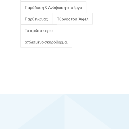
Παράδοση & Ανύψωση στο έργο
Παρθενώνας
Πύργος του 'Άιφελ
Το πρώτο κτίριο
οπλισμένο σκυρόδερμα.