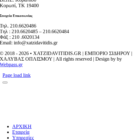
Κορωπί, ΤΚ 19400
Στοιχεία Επικοινωνίας
Τηλ. 210.6620486
Tηλ : 210.6620485 – 210.6620484
Φάξ : 210 .6020134
Email: info@xatzidavitidis.gr
© 2018 - 2026 • XATZIDAVITIDIS.GR | EΜΠΟΡΙΟ ΣΙΔΗΡΟΥ |
ΧΑΛΥΒΑΣ ΟΠΛΙΣΜΟΥ | All rights reserved | Design by by
Webpass.gr
Page load link
ΑΡΧΙΚΗ
Εταιρεία
Υπηρεσίες