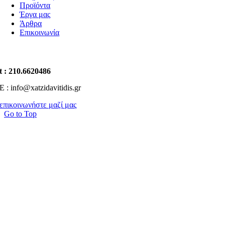
Προϊόντα
Έργα μας
Άρθρα
Επικοινωνία
t : 210.6620486
E : info@xatzidavitidis.gr
επικοινωνήστε μαζί μας
Go to Top